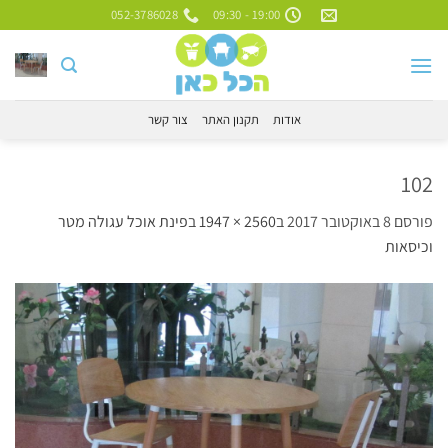
Ski
052-3786028
19:00 - 09:30
t
conten
אודות
תקנון האתר
צור קשר
102
פורסם
8 באוקטובר 2017
ב
2560 × 1947
ב
פינת אוכל עגולה מטר
וכיסאות