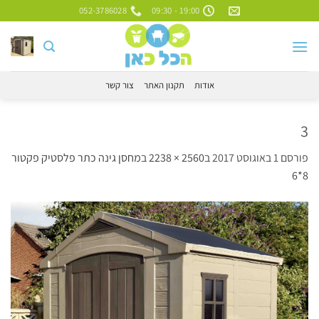
Ski
052-3786028
19:00 - 09:30
t
conten
אודות
תקנון האתר
צור קשר
3
פורסם
1 באוגוסט 2017
ב
2560 × 2238
ב
מחסן גינה כתר פלסטיק פקטור
8*6